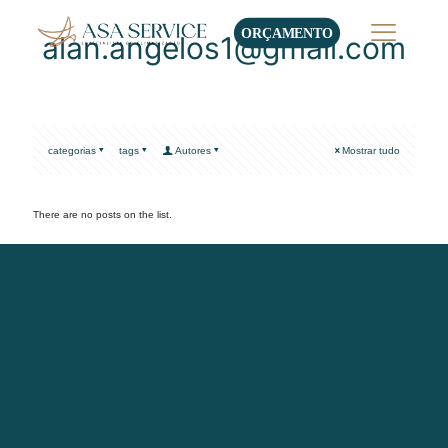
ORÇAMENTO
alan.angelos1@gmail.com
categorias
tags
Autores
Mostrar tudo
There are no posts on the list.