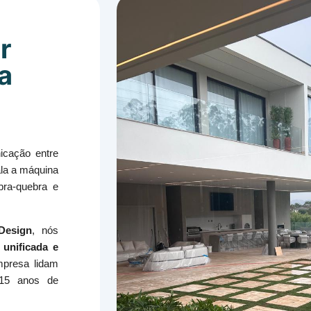
r
a
icação entre
ala a máquina
bra-quebra e
Design
, nós
 unificada e
mpresa lidam
 15 anos de