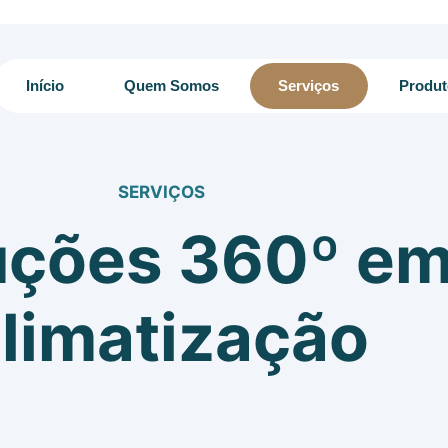
Início
Quem Somos
Serviços
Produ
SERVIÇOS
uções 360º e
limatização