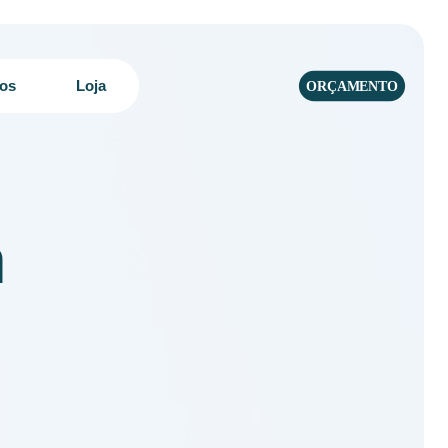
tos
Loja
ORÇAMENTO
m